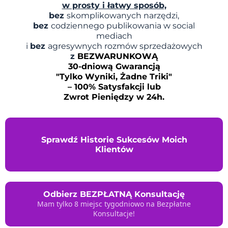
w prosty i łatwy sposób,
bez
skomplikowanych narzędzi,
bez
codziennego publikowania w social
mediach
i
bez
agresywnych rozmów sprzedażowych
z
BEZWARUNKOWĄ
30-dniową Gwarancją
"Tylko Wyniki, Żadne Triki"
– 100% Satysfakcji lub
Zwrot Pieniędzy w 24h.
Sprawdź Historie Sukcesów Moich
Klientów
Odbierz BEZPŁATNĄ Konsultację
Mam tylko 8 miejsc tygodniowo na Bezpłatne
Konsultacje!