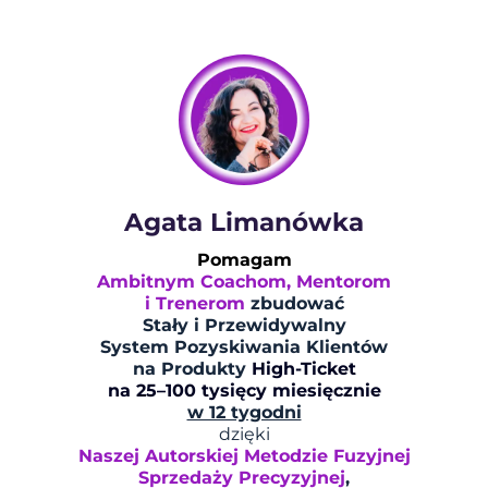
Agata Limanówka
Pomagam
Ambitnym Coachom, Mentorom
i Trenerom
zbudować
Stały i Przewidywalny
System Pozyskiwania Klientów
na Produkty
High-Ticket
na 25–100 tysięcy miesięcznie
w 12 tygodni
dzięki
Naszej Autorskiej Metodzie Fuzyjnej
Sprzedaży Precyzyjnej
,